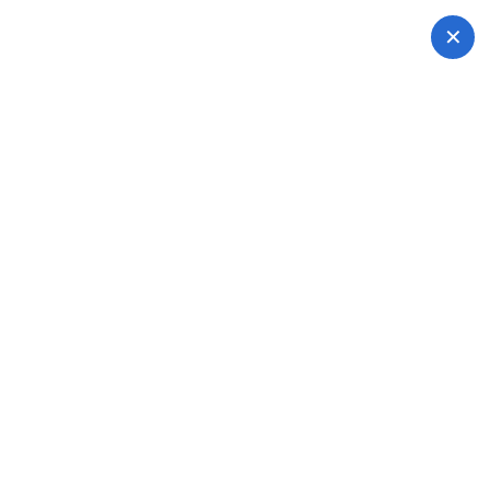
✕
站
新闻中心
联系我们
登录平台
足球盘口网站
专业 · 信赖 · 安全
立即注册