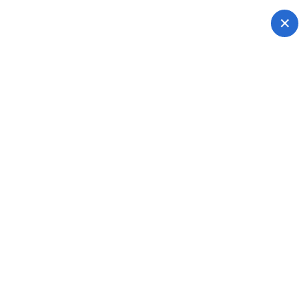
✕
站
新闻中心
联系我们
登录平台
场再吞败果
足球盘口网站
专业 · 信赖 · 安全
立即注册